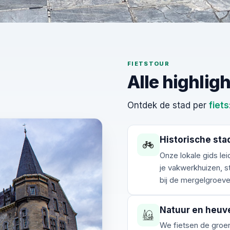
FIETSTOUR
nburg als
Alle highlig
Ontdek de stad per
fiets
Historische sta
highlights, natuur
Onze lokale gids lei
 de stad kent.
je vakwerkhuizen, s
bij de mergelgroeve 
Natuur en heuv
We fietsen de groen