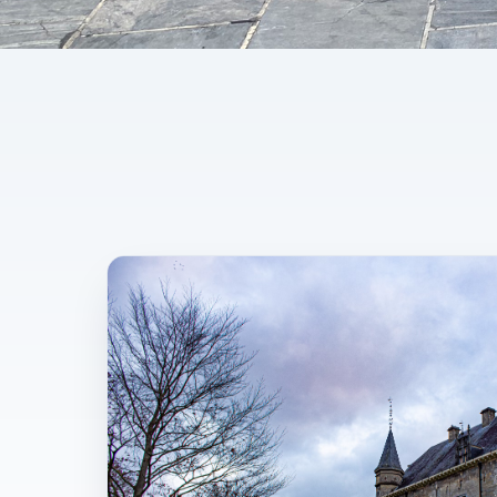
5/5 beoordeeld door gasten
Ontdek Valke
een local
Authentieke wandel- en fietstours langs 
en verborgen parels — met een gids die