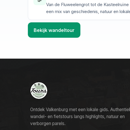
Van de Fluweelengrot tot de Kasteelruïne 
een mix van geschiedenis, natuur en lokale
Bekijk wandeltour
Ontdek Valkenburg met een lokale gids. Authentie
wandel- en fietstours langs highlights, natuur en
verborgen parels.